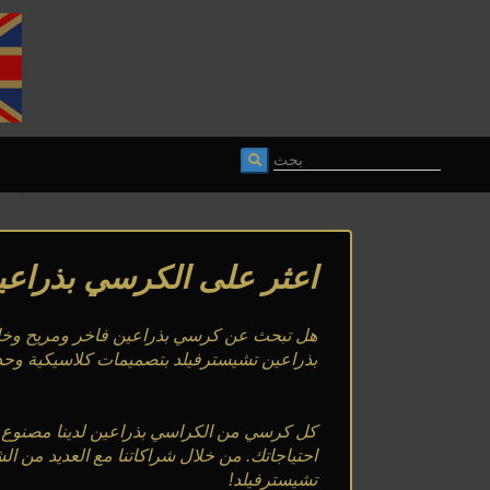
اعثر على الكرسي بذراعين
هل تبحث عن كرسي بذراعين فاخر ومريح وخال
بذراعين تشيسترفيلد بتصميمات كلاسيكية وحديثة. من King و Lazychester و Nelson and the Lord ، يمكنك العثور على كرسي 
كل كرسي من الكراسي بذراعين لدينا مصنوع 
احتياجاتك. من خلال شراكاتنا مع العديد من ا
تشيسترفيلد!